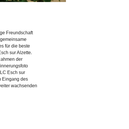
ige Freundschaft
e, gemeinsame
s für die beste
sch sur Alzette.
 Rahmen der
innerungsfoto
 LC Esch sur
am Eingang des
 weiter wachsenden