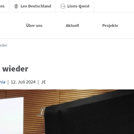
ons
Leo Deutschland
Lions-Quest
Über uns
Aktuell
Projekte
ieder
e wieder
nia
|
12. Juli 2024
|
JE